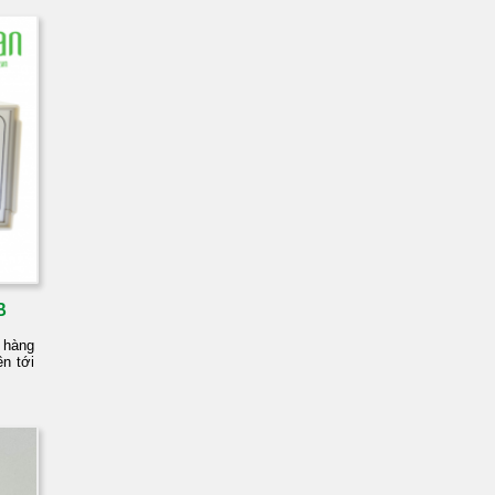
B
 hàng
ên tới