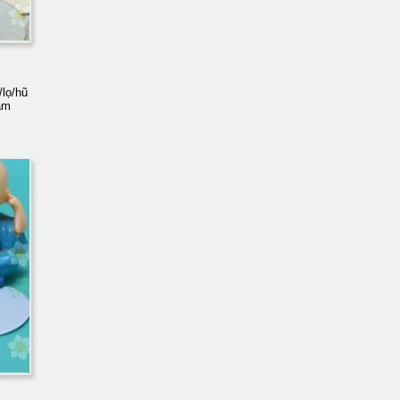
T
lọ/hũ
am