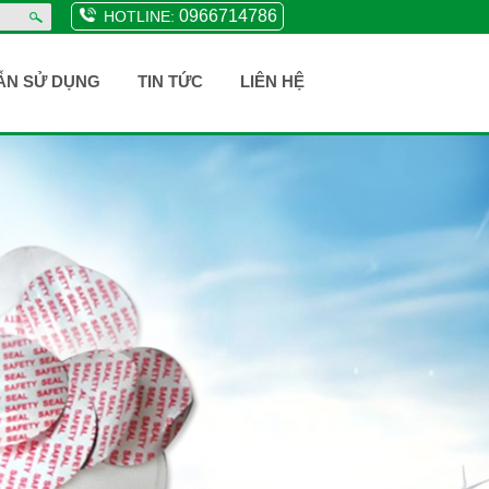
0966714786
HOTLINE:
ẪN SỬ DỤNG
TIN TỨC
LIÊN HỆ