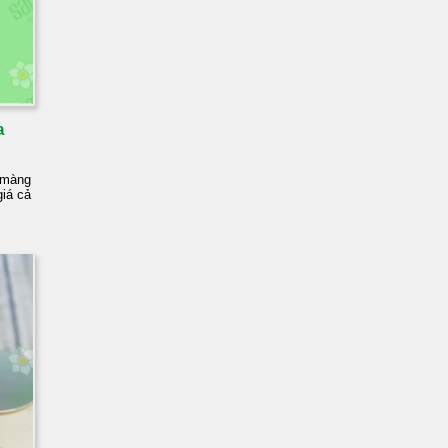
a
 màng
giá cả