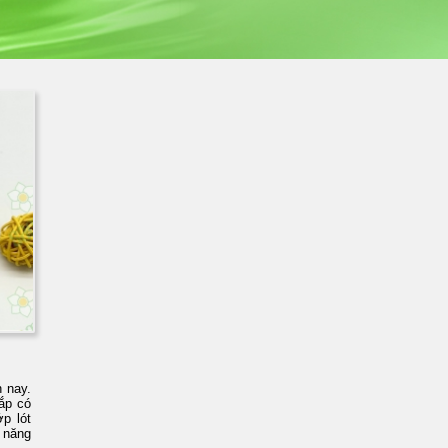
n nay.
ắp có
p lót
 năng