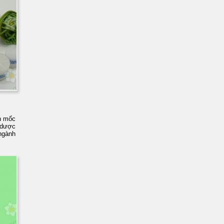
n mốc
 dược
 ngành