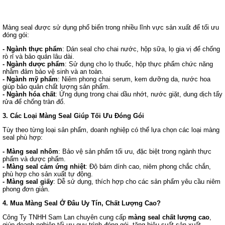
Màng seal được sử dụng phổ biến trong nhiều lĩnh vực sản xuất để tối ưu
đóng gói:
- Ngành thực phẩm
: Dán seal cho chai nước, hộp sữa, lọ gia vị để chống
rò rỉ và bảo quản lâu dài.
- Ngành dược phẩm
: Sử dụng cho lọ thuốc, hộp thực phẩm chức năng
nhằm đảm bảo vệ sinh và an toàn.
- Ngành mỹ phẩm
: Niêm phong chai serum, kem dưỡng da, nước hoa
giúp bảo quản chất lượng sản phẩm.
- Ngành hóa chất
: Ứng dụng trong chai dầu nhớt, nước giặt, dung dịch tẩy
rửa để chống tràn đổ.
3. Các Loại Màng Seal Giúp Tối Ưu Đóng Gói
Tùy theo từng loại sản phẩm, doanh nghiệp có thể lựa chọn các loại màng
seal phù hợp:
- Màng seal nhôm
: Bảo vệ sản phẩm tối ưu, đặc biệt trong ngành thực
phẩm và dược phẩm.
- Màng seal cảm ứng nhiệt
: Độ bám dính cao, niêm phong chắc chắn,
phù hợp cho sản xuất tự động.
- Màng seal giấy
: Dễ sử dụng, thích hợp cho các sản phẩm yêu cầu niêm
phong đơn giản.
4. Mua Màng Seal Ở Đâu Uy Tín, Chất Lượng Cao?
Công Ty TNHH Sam Lan chuyên cung cấp
màng seal chất lượng cao
,
giúp doanh nghiệp tối ưu quy trình đóng gói, tăng hiệu suất sản xuất.