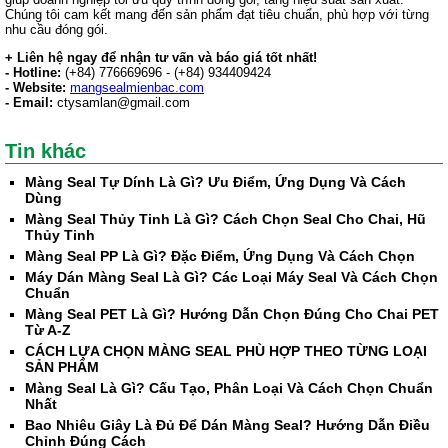
Chúng tôi cam kết mang đến sản phẩm đạt tiêu chuẩn, phù hợp với từng
nhu cầu đóng gói.
+ Liên hệ ngay để nhận tư vấn và báo giá tốt nhất!
- Hotline:
(+84) 776669696 - (+84) 934409424
- Website:
mangsealmienbac.com
- Email:
ctysamlan@gmail.com
Tin khác
Màng Seal Tự Dính Là Gì? Ưu Điểm, Ứng Dụng Và Cách
Dùng
Màng Seal Thủy Tinh Là Gì? Cách Chọn Seal Cho Chai, Hũ
Thủy Tinh
Màng Seal PP Là Gì? Đặc Điểm, Ứng Dụng Và Cách Chọn
Máy Dán Màng Seal Là Gì? Các Loại Máy Seal Và Cách Chọn
Chuẩn
Màng Seal PET Là Gì? Hướng Dẫn Chọn Đúng Cho Chai PET
Từ A-Z
CÁCH LỰA CHỌN MÀNG SEAL PHÙ HỢP THEO TỪNG LOẠI
SẢN PHẨM
Màng Seal Là Gì? Cấu Tạo, Phân Loại Và Cách Chọn Chuẩn
Nhất
Bao Nhiêu Giây Là Đủ Để Dán Màng Seal? Hướng Dẫn Điều
Chỉnh Đúng Cách